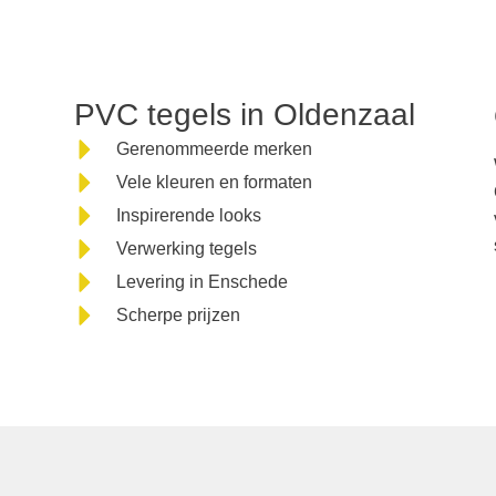
TEGELM
PVC tegels in Oldenzaal
Gerenommeerde merken
25 jaar vakspecialist 
Vele kleuren en formaten
Inspirerende looks
Enschede
Verwerking tegels
Levering in Enschede
Scherpe prijzen