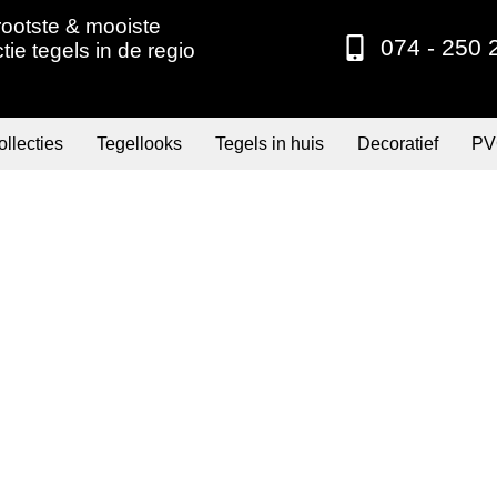
ootste & mooiste
074 - 250 
ctie tegels in de regio
llecties
Tegellooks
Tegels in huis
Decoratief
PV