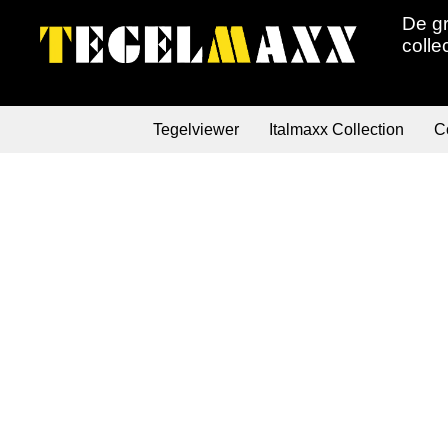
De gr
colle
Tegelviewer
Italmaxx Collection
Co