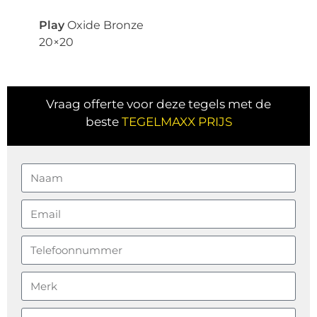
Play
Oxide Bronze
20×20
Vraag offerte voor deze tegels met de
beste
TEGELMAXX PRIJS