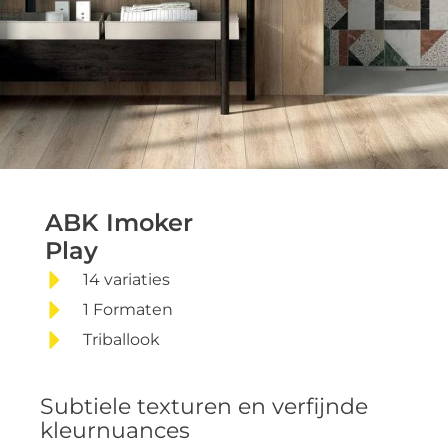
ABK Imoker Play
ABK Imoker
Play
14 variaties
1 Formaten
Triballook
Subtiele texturen en verfijnde
kleurnuances