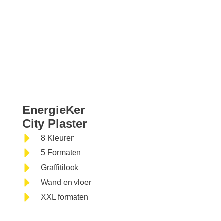
EnergieKer City
EnergieKer
City Plaster
Plaster
8 Kleuren
5 Formaten
Graffitilook
Wand en vloer
XXL formaten