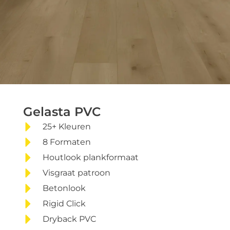
Gelasta PVC
Gelasta PVC
tegels
25+ Kleuren
8 Formaten
Houtlook plankformaat
ruime collectie in vele
Visgraat patroon
kleuren
Betonlook
Rigid Click
Dryback PVC