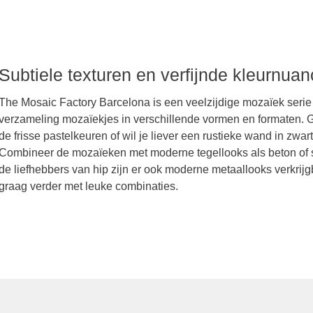
ctory Barcelona
Subtiele texturen en verfijnde kleurnua
The Mosaic Factory Barcelona is een veelzijdige mozaïek seri
verzameling mozaïekjes in verschillende vormen en formaten. Ge
de frisse pastelkeuren of wil je liever een rustieke wand in zwar
Combineer de mozaïeken met moderne tegellooks als beton of ste
de liefhebbers van hip zijn er ook moderne metaallooks verkrij
graag verder met leuke combinaties.