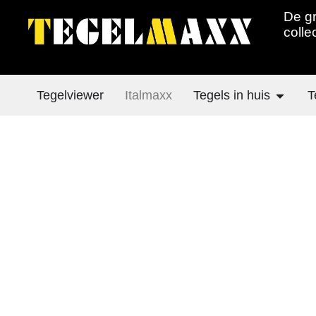
De gr
colle
Tegelviewer
Italmaxx
Tegels in huis
T