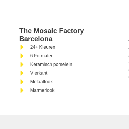
The Mosaic Fa
The Mosaic Factory
Barcelona
24+ Kleuren
6 Formaten
Keramisch porselein
Vierkant
Metaallook
Marmerlook