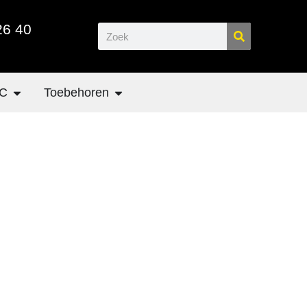
26 40
C
Toebehoren