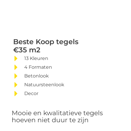
Beste Koop tegels
Beste Koop tegels
€35 m2
13 Kleuren
€35 per m2
4 Formaten
Betonlook
Natuursteenlook
Decor
Mooie en kwalitatieve tegels
hoeven niet duur te zijn