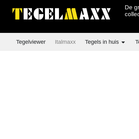
De gr
colle
Tegelviewer
Italmaxx
Tegels in huis
T