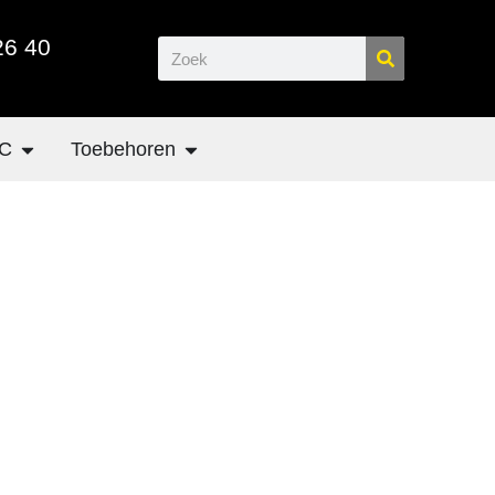
26 40
C
Toebehoren