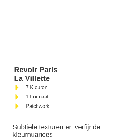
Revoir Paris La
Revoir Paris
La Villette
Villette
7 Kleuren
1 Formaat
Patchwork
Subtiele texturen en verfijnde
kleurnuances